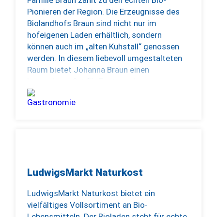
Mittwoch bis Freitag jeweils ab 17:00 Uhr
Pionieren der Region. Die Erzeugnisse des
Samstag und Sonntag jeweils ab 10:00 Uhr
Biolandhofs Braun sind nicht nur im
WARME KÜCHE:
hofeigenen Laden erhältlich, sondern
SA/SO mittags von 11:30 bis 14:30 Uhr
können auch im „alten Kuhstall“ genossen
MI-SO abends von 17:30 bis 20:30 Uhr
werden. In diesem liebevoll umgestalteten
Raum bietet Johanna Braun einen
besonderen Ort für Feste und
Veranstaltungen aller Art. Jeden Samstag
lädt sie dort außerdem zu einem
reichhaltigen Frühstück ein. Ergänzend dazu
gibt es ein Bio-Catering für unterschiedliche
Anlässe sowie regelmäßig Termine für ein
Abendessen mit einem feinen Drei-Gänge-
Menü.
LudwigsMarkt Naturkost
LudwigsMarkt Naturkost bietet ein
vielfältiges Vollsortiment an Bio-
Lebensmitteln. Der Bioladen steht für echte