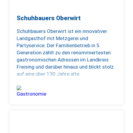
Schuhbauers Oberwirt
Schuhbauers Oberwirt ist ein innovativer
Landgasthof mit Metzgerei und
Partyservice. Der Familienbetrieb in 5.
Generation zählt zu den renommiertesten
gastronomischen Adressen im Landkreis
Freising und darüber hinaus und blickt stolz
auf eine über 130 Jahre alte
Wirtshausgeschichte zurück.
Ein hochmotiviertes Team und ein
einzigartiges Ambiente vereinen
traditionelle bayerische Wirtshauskultur mit
zeitgemäßer Gastlichkeit. Hier wird man
vielseitig kulinarisch verwöhnt, mit
Gerichten zubereitet aus leckeren