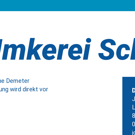
Imkerei Sc
ine Demeter
ung wird direkt vor
D
J
L
8
j