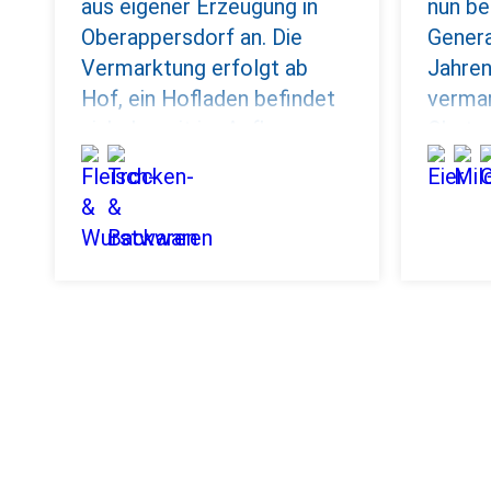
aus eigener Erzeugung in
nun ber
Oberappersdorf an. Die
Genera
Vermarktung erfolgt ab
Jahren
Hof, ein Hofladen befindet
verma
sich derzeit im Aufbau.
Obst a
biolog
Paunzh
Biolan
dafür 
auch m
Diese 
knacki
können
Hoflad
Märkte
Allers