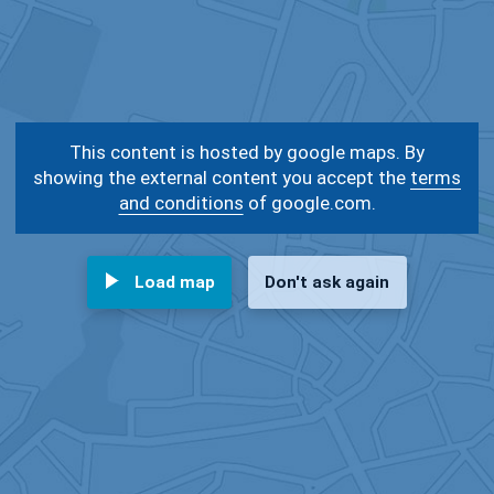
This content is hosted by google maps. By
showing the external content you accept the
terms
and conditions
of google.com.
Load map
Don't ask again