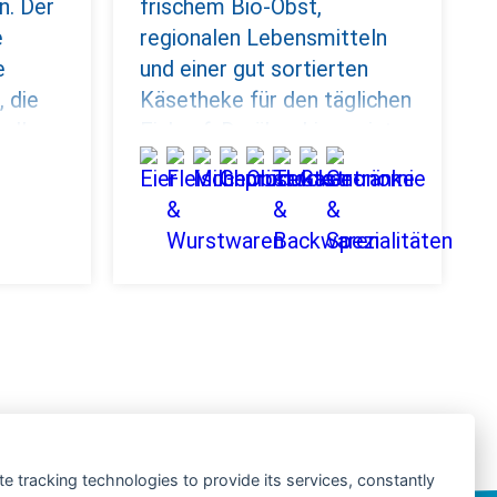
n. Der
frischem Bio-Obst,
e
regionalen Lebensmitteln
e
und einer gut sortierten
 die
Käsetheke für den täglichen
ell
Einkauf. Darüber hinaus ist
er ein lebendiger Treffpunkt
im Ort: In der gemütlichen
Café Ecke oder im
schattigen Außenbereich
unter Kastanien kommen
Jung und Alt zusammen.
te tracking technologies to provide its services, constantly