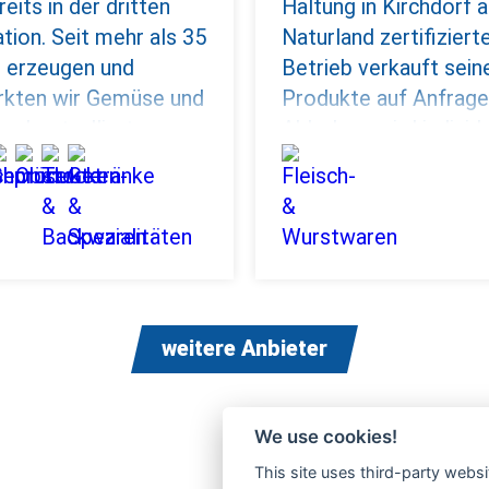
eits in der dritten
Haltung in Kirchdorf a
tion. Seit mehr als 35
Naturland zertifiziert
 erzeugen und
Betrieb verkauft sein
rkten wir Gemüse und
Produkte auf Anfrage,
us kontrolliert
Abholung wird individu
ischem Anbau. Hier in
vereinbart.
ausen, in unserer
d-Gärtnerei, bauen wir
Gemüse, Früchte und
anches Obst an.
frischen und
gen Lebensmittel
weitere Anbieter
 Sie gerne bei uns im
en oder auf den
n in Freising oder
We use cookies!
hausen kaufen. Nach
This site uses third-party websi